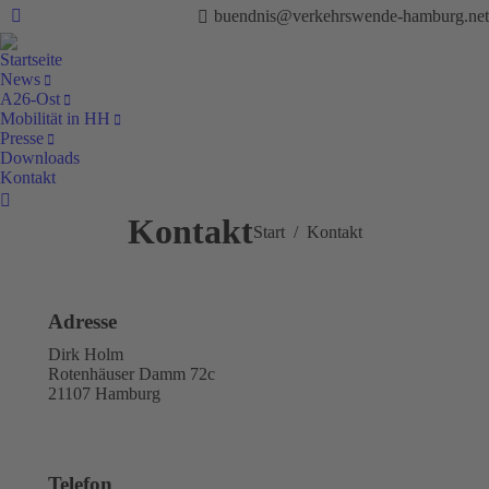
buendnis@verkehrswende-hamburg.net
Facebook
Startseite
News
A26-Ost
Mobilität in HH
Presse
Downloads
Kontakt
Search:
Kontakt
Sie befinden sich hier:
Start
Kontakt
Adresse
Dirk Holm
Rotenhäuser Damm 72c
21107 Hamburg
Telefon