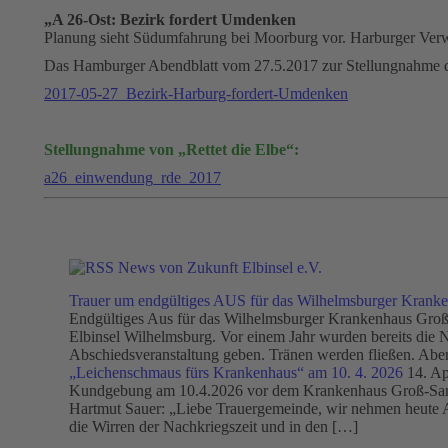
„A 26-Ost: Bezirk fordert Umdenken
Planung sieht Südumfahrung bei Moorburg vor. Harburger Verwa
Das Hamburger Abendblatt vom 27.5.2017 zur Stellungnahme d
2017-05-27_Bezirk-Harburg-fordert-Umdenken
Stellungnahme von „Rettet die Elbe“:
a26_einwendung_rde_2017
News von Zukunft Elbinsel e.V.
Trauer um endgültiges AUS für das Wilhelmsburger Krank
Endgültiges Aus für das Wilhelmsburger Krankenhaus Groß-
Elbinsel Wilhelmsburg. Vor einem Jahr wurden bereits die N
Abschiedsveranstaltung geben. Tränen werden fließen. Abe
„Leichenschmaus fürs Krankenhaus“ am 10. 4. 2026
14. Ap
Kundgebung am 10.4.2026 vor dem Krankenhaus Groß-Sand 
Hartmut Sauer: „Liebe Trauergemeinde, wir nehmen heute A
die Wirren der Nachkriegszeit und in den […]