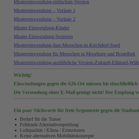
Mustereinwendung-einfachste-Version
Mustereinwendung – Vorlage 1
Mustereinwendung – Vorlage 2
Muster-Einwendung-Kinder
Muster-Einwendung-Senioren
Mustereinwendung-fuer-Menschen-in-Kirchdorf-Sued
Mustereinwendung für Menschen in Moorburg und Bostelbek
Mustereinwendung-ausführliche Version-Zukunft-Elbinsel-Wil
Wichtig!
Einwendungen gegen die A26-Ost müssen bis einschließlich 
Die Versendung einer E-Mail genügt nicht! Der Empfang vo
Ein paar Stichworte für freie Argumente gegen die Stadtau
Bedarf für die Trasse
Fehlende Alternativenprüfung
Luftqualität / Klima / Emissionen
Keine alternativen Mobilitätskonzepte