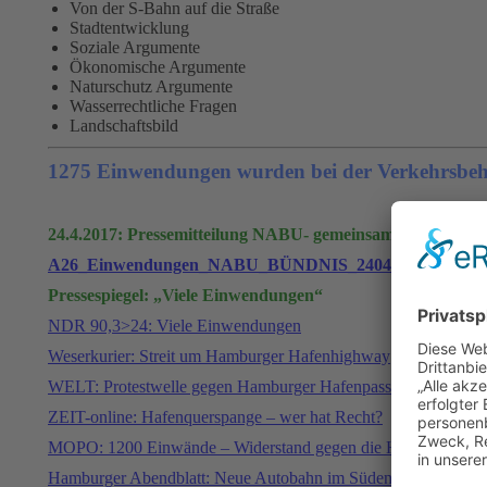
Von der S-Bahn auf die Straße
Stadtentwicklung
Soziale Argumente
Ökonomische Argumente
Naturschutz Argumente
Wasserrechtliche Fragen
Landschaftsbild
1275 Einwendungen wurden bei der Verkehrsbehör
24.4.2017: Pressemitteilung NABU- gemeinsam mit Bündn
A26_Einwendungen_NABU_BÜNDNIS_240417
Pressespiegel: „Viele Einwendungen“
NDR 90,3>24: Viele Einwendungen
Weserkurier: Streit um Hamburger Hafenhighway
WELT: Protestwelle gegen Hamburger Hafenpassage
ZEIT-online: Hafenquerspange – wer hat Recht?
MOPO: 1200 Einwände – Widerstand gegen die Hafenquerspa
Hamburger Abendblatt: Neue Autobahn im Süden Hamburgs – A