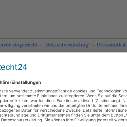
de eingereicht – „Rekordverdächtig“ – Pressemitteilu
is Verkehrswende-Hamburg:
nge
uch Kinder legen Einspruch ein