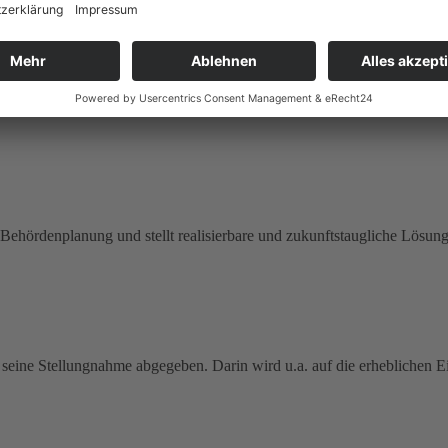
e und Vereine ausführliche ihre Positionen dargelegt und liefern de
eins Zukunft Elbinsel Wilhelmsburg dokumentiert.
ngsunterlagen für die A26-Ost genannten Ziele mit der konkreten Planung 
r Behördenplanung und stellt realisierbare und zukunftstaugliche Lösun
eine Stellungnahme abgegeben. Darin wird u.a. auf die erheblichen Ei