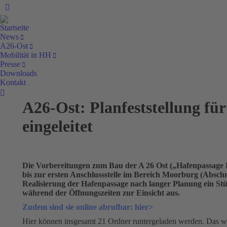
Facebook
Startseite
News
A26-Ost
Mobilität in HH
Presse
Downloads
Kontakt
Search:
A26-Ost: Planfeststellung für
eingeleitet
Die Vorbereitungen zum Bau der A 26 Ost („Hafenpassage H
bis zur ersten Anschlussstelle im Bereich Moorburg (Abschnit
Realisierung der Hafenpassage nach langer Planung ein St
während der Öffnungszeiten zur Einsicht aus.
Zudem sind sie online abrufbar: hier>
Hier können insgesamt 21 Ordner runtergeladen werden. Das wic