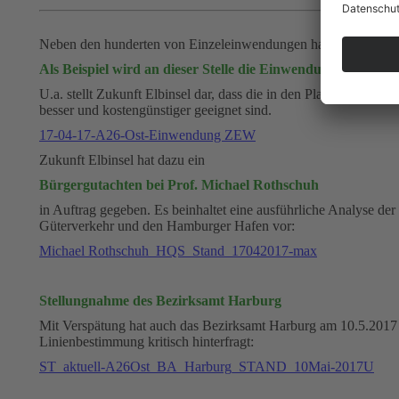
Neben den hunderten von Einzeleinwendungen haben auch Verbänd
Als Beispiel wird an dieser Stelle die Einwendung des Ver
U.a. stellt Zukunft Elbinsel dar, dass die in den Planfeststellu
besser und kostengünstiger geeignet sind.
17-04-17-A26-Ost-Einwendung ZEW
Zukunft Elbinsel hat dazu ein
Bürgergutachten bei Prof. Michael Rothschuh
in Auftrag gegeben. Es beinhaltet eine ausführliche Analyse de
Güterverkehr und den Hamburger Hafen vor:
Michael Rothschuh_HQS_Stand_17042017-max
Stellungnahme des Bezirksamt Harburg
Mit Verspätung hat auch das Bezirksamt Harburg am 10.5.2017 s
Linienbestimmung kritisch hinterfragt:
ST_aktuell-A26Ost_BA_Harburg_STAND_10Mai-2017U