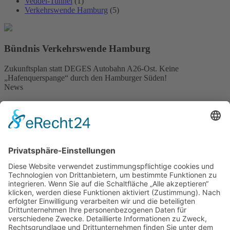
Veddel-Tunnel
(1)
Verkehrswende Hamburg
(5)
Bündnis Verkehrswende Hamburg
Zukunftsplan statt DEGES Autobahn A26-Ost. Keine
„Hafenquerspange“ durch den Hamburger Süden!
News
green breakfast – Impressionen vom 27.April 2024 in St.
Georg
13. Mai 2024
22.April 2023: Sonniges „Breakfast in Green“ auf der Langen
Reihe
23. April 2023
Der Verzicht auf die A 26 Ost ist zentrale Forderung der
Hamburger Klimaschutzbewegung
10. März 2023
News von Zukunft Elbinsel e.V.
Trauer um endgültiges AUS für das Wilhelmsburger
Krankenhaus zum 30.6.2026
25. Juni 2026