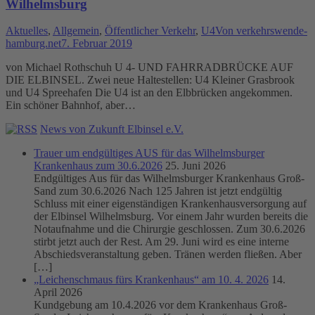
Wilhelmsburg
Aktuelles
,
Allgemein
,
Öffentlicher Verkehr
,
U4
Von
verkehrswende-
hamburg.net
7. Februar 2019
von Michael Rothschuh U 4- UND FAHRRADBRÜCKE AUF
DIE ELBINSEL. Zwei neue Haltestellen: U4 Kleiner Grasbrook
und U4 Spreehafen Die U4 ist an den Elbbrücken angekommen.
Ein schöner Bahnhof, aber…
News von Zukunft Elbinsel e.V.
Trauer um endgültiges AUS für das Wilhelmsburger
Krankenhaus zum 30.6.2026
25. Juni 2026
Endgültiges Aus für das Wilhelmsburger Krankenhaus Groß-
Sand zum 30.6.2026 Nach 125 Jahren ist jetzt endgültig
Schluss mit einer eigenständigen Krankenhausversorgung auf
der Elbinsel Wilhelmsburg. Vor einem Jahr wurden bereits die
Notaufnahme und die Chirurgie geschlossen. Zum 30.6.2026
stirbt jetzt auch der Rest. Am 29. Juni wird es eine interne
Abschiedsveranstaltung geben. Tränen werden fließen. Aber
[…]
„Leichenschmaus fürs Krankenhaus“ am 10. 4. 2026
14.
April 2026
Kundgebung am 10.4.2026 vor dem Krankenhaus Groß-