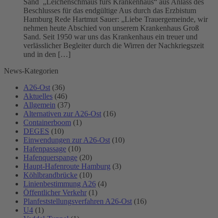
Sand „Leichenschmaus fürs Krankenhaus“ aus Anlass des
Beschlusses für das endgültige Aus durch das Erzbistum
Hamburg Rede Hartmut Sauer: „Liebe Trauergemeinde, wir
nehmen heute Abschied von unserem Krankenhaus Groß
Sand. Seit 1950 war uns das Krankenhaus ein treuer und
verlässlicher Begleiter durch die Wirren der Nachkriegszeit
und in den […]
News-Kategorien
A26-Ost
(36)
Aktuelles
(46)
Allgemein
(37)
Alternativen zur A26-Ost
(16)
Containerboom
(1)
DEGES
(10)
Einwendungen zur A26-Ost
(10)
Hafenpassage
(10)
Hafenquerspange
(20)
Haupt-Hafenroute Hamburg
(3)
Köhlbrandbrücke
(10)
Linienbestimmung A26
(4)
Öffentlicher Verkehr
(1)
Planfeststellungsverfahren A26-Ost
(16)
U4
(1)