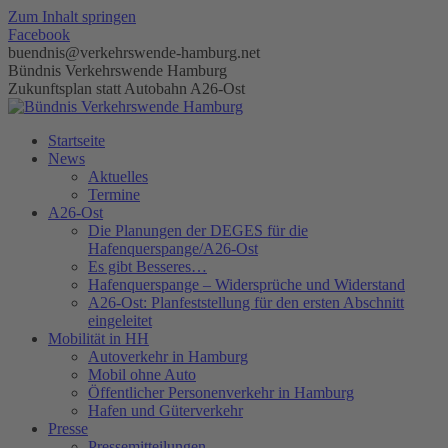
Zum Inhalt springen
Facebook
buendnis@verkehrswende-hamburg.net
Bündnis Verkehrswende Hamburg
Zukunftsplan statt Autobahn A26-Ost
Startseite
News
Aktuelles
Termine
A26-Ost
Die Planungen der DEGES für die
Hafenquerspange/A26-Ost
Es gibt Besseres…
Hafenquerspange – Widersprüche und Widerstand
A26-Ost: Planfeststellung für den ersten Abschnitt
eingeleitet
Mobilität in HH
Autoverkehr in Hamburg
Mobil ohne Auto
Öffentlicher Personenverkehr in Hamburg
Hafen und Güterverkehr
Presse
Pressemitteilungen