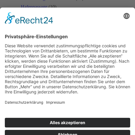
Hafenpassage
(10)
Hafenquerspange
(20)
Haupt-Hafenroute Hamburg
(3)
Köhlbrandbrücke
(10)
Linienbestimmung A26
(4)
Öffentlicher Verkehr
(1)
Planfeststellungsverfahren A26-Ost
(16)
U4
(1)
Veddel-Tunnel
(1)
Verkehrswende Hamburg
(5)