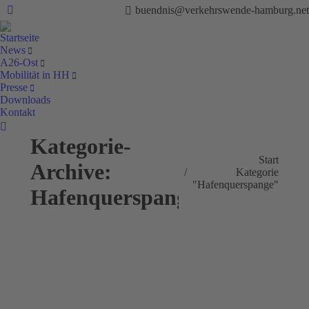
buendnis@verkehrswende-hamburg.net
Facebook
Startseite
News
A26-Ost
Mobilität in HH
Presse
Downloads
Kontakt
Search:
Kategorie-
Sie befinden sich hier:
Start
Archive:
Kategorie
"Hafenquerspange"
Hafenquerspange