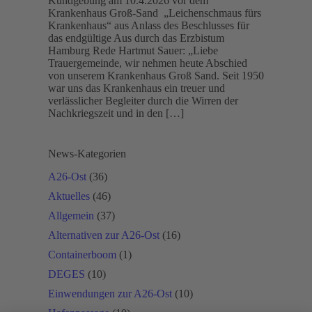
Kundgebung am 10.4.2026 vor dem
Krankenhaus Groß-Sand „Leichenschmaus fürs
Krankenhaus“ aus Anlass des Beschlusses für
das endgültige Aus durch das Erzbistum
Hamburg Rede Hartmut Sauer: „Liebe
Trauergemeinde, wir nehmen heute Abschied
von unserem Krankenhaus Groß Sand. Seit 1950
war uns das Krankenhaus ein treuer und
verlässlicher Begleiter durch die Wirren der
Nachkriegszeit und in den […]
News-Kategorien
A26-Ost
(36)
Aktuelles
(46)
Allgemein
(37)
Alternativen zur A26-Ost
(16)
Containerboom
(1)
DEGES
(10)
Einwendungen zur A26-Ost
(10)