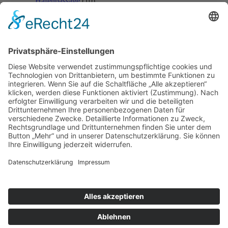
Hafenpassage
(10)
Hafenquerspange
(20)
Haupt-Hafenroute Hamburg
(3)
Köhlbrandbrücke
(10)
Linienbestimmung A26
(4)
Öffentlicher Verkehr
(1)
Planfeststellungsverfahren A26-Ost
(16)
U4
(1)
Veddel-Tunnel
(1)
Verkehrswende Hamburg
(5)