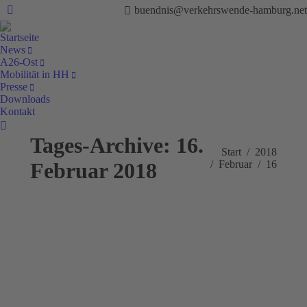
buendnis@verkehrswende-hamburg.net
Facebook
Startseite
News
A26-Ost
Mobilität in HH
Presse
Downloads
Kontakt
Search:
Tages-Archive:
16.
Sie befinden sich hier:
Start
2018
Februar 2018
Februar
16