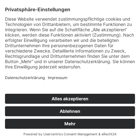
Reihe
23. April 2023
Der Verzicht auf die A 26 Ost ist zentrale Forderung der
Hamburger Klimaschutzbewegung
10. März 2023
News von Zukunft Elbinsel e.V.
Trauer um endgültiges AUS für das Wilhelmsburger
Krankenhaus zum 30.6.2026
25. Juni 2026
„Leichenschmaus fürs Krankenhaus“ am 10. 4. 2026
14.
April 2026
Erzbistum Hamburg beschliesst endgültiges Aus für
Krankenhaus Groß-Sand
22. März 2026
Neuer Flyer – Zukunft Elbinsel Wilhelmsburg stellt sich vor
11. Februar 2026
A26-Ost ist (noch) nicht verhindert!
10. Februar 2026
© Bündnis Verkehrswende Hamburg
Startseite
|
Kontakt
|
Datenschutz
|
Impressum
Go to Top