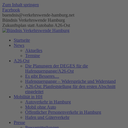
Zum Inhalt springen
Facebook
buendnis@verkehrswende-hamburg.net
Bündnis Verkehrswende Hamburg
Zukunftsplan statt Autobahn A26-Ost
Startseite
News
Aktuelles
Termine
A26-Ost
Die Planungen der DEGES für die
Hafenquerspange/A26-Ost
Es gibt Besseres…
Hafenquerspange – Widersprüche und Widerstand
A26-Ost: Planfeststellung für den ersten Abschnitt
eingeleitet
Mobilität in HH
Autoverkehr in Hamburg
Mobil ohne Auto
Öffentlicher Personenverkehr in Hamburg
Hafen und Güterverkehr
Presse
Pressemitteilungen