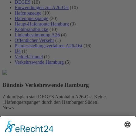
DEGES
(10)
Einwendungen zur A26-Ost
(10)
Hafenpassage
(10)
Hafenquerspange
(20)
Haupt-Hafenroute Hamburg
(3)
Köhlbrandbrücke
(10)
Linienbestimmung A26
(4)
Öffentlicher Verkehr
(1)
Planfeststellungsverfahren A26-Ost
(16)
U4
(1)
Veddel-Tunnel
(1)
Verkehrswende Hamburg
(5)
Bündnis Verkehrswende Hamburg
Zukunftsplan statt DEGES Autobahn A26-Ost. Keine
„Hafenquerspange“ durch den Hamburger Süden!
News
green breakfast – Impressionen vom 27.April 2024 in St.
Georg
13. Mai 2024
22.April 2023: Sonniges „Breakfast in Green“ auf der Langen