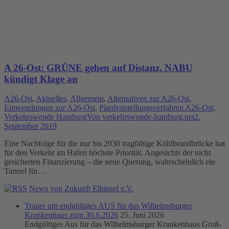
A 26-Ost: GRÜNE gehen auf Distanz, NABU
kündigt Klage an
A26-Ost
,
Aktuelles
,
Allgemein
,
Alternativen zur A26-Ost
,
Einwendungen zur A26-Ost
,
Planfeststellungsverfahren A26-Ost
,
Verkehrswende Hamburg
Von
verkehrswende-hamburg.net
2.
September 2019
Eine Nachfolge für die nur bis 2030 tragfähige Köhlbrandbrücke hat
für den Verkehr im Hafen höchste Priorität. Angesichts der nicht
gesicherten Finanzierung – die neue Querung, wahrscheinlich ein
Tunnel für…
News von Zukunft Elbinsel e.V.
Trauer um endgültiges AUS für das Wilhelmsburger
Krankenhaus zum 30.6.2026
25. Juni 2026
Endgültiges Aus für das Wilhelmsburger Krankenhaus Groß-