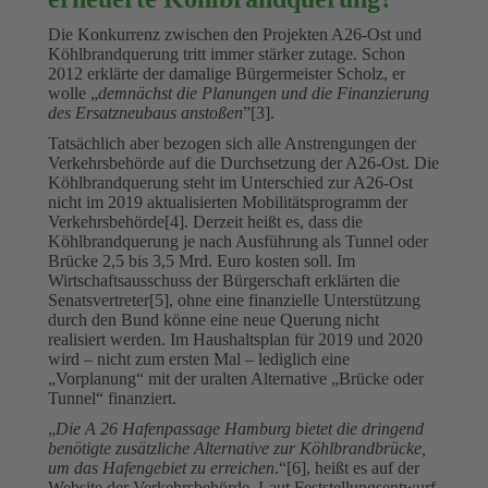
Die Konkurrenz zwischen den Projekten A26-Ost und
Köhlbrandquerung tritt immer stärker zutage. Schon
2012 erklärte der damalige Bürgermeister Scholz, er
wolle „
demnächst die Planungen und die Finanzierung
des Ersatzneubaus anstoßen
”[3].
Tatsächlich aber bezogen sich alle Anstrengungen der
Verkehrsbehörde auf die Durchsetzung der A26-Ost. Die
Köhlbrandquerung steht im Unterschied zur A26-Ost
nicht im 2019 aktualisierten Mobilitätsprogramm der
Verkehrsbehörde[4]. Derzeit heißt es, dass die
Köhlbrandquerung je nach Ausführung als Tunnel oder
Brücke 2,5 bis 3,5 Mrd. Euro kosten soll. Im
Wirtschaftsausschuss der Bürgerschaft erklärten die
Senatsvertreter[5], ohne eine finanzielle Unterstützung
durch den Bund könne eine neue Querung nicht
realisiert werden. Im Haushaltsplan für 2019 und 2020
wird – nicht zum ersten Mal – lediglich eine
„Vorplanung“ mit der uralten Alternative „Brücke oder
Tunnel“ finanziert.
„
Die A 26 Hafenpassage Hamburg bietet die dringend
benötigte zusätzliche Alternative zur Köhlbrandbrücke,
um das Hafengebiet zu erreichen
.“[6], heißt es auf der
Website der Verkehrsbehörde. Laut Feststellungsentwurf