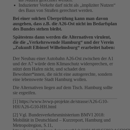
Induzierter Verkehr darf nicht als „impliziter Nutzen“
des Baus von Straßen gerechnet werden.
Bei einer solchen Überprüfung kann man davon
ausgehen, dass z.B. die A26-Ost nicht im Bedarfsplan
des Bundes stehen bleibt.
Spätestens dann werden die Alternativen virulent,
die die „Verkehrswende Hamburg“ und der Verein
„Zukunft Elbinsel Wilhelmsburg“ erarbeitet haben:
Der Neubau einer Autobahn A26-Ost zwischen der A1
und der A7 würde dem Klimaschutz widersprechen, er
nützt dem Hafen nicht, und schadet den
Bewohner*innen, die nicht eine autogerechte, sondern
eine lebenswerte Stadt Hamburg wollen.
Die Alternativen liegen auf dem Tisch. Hamburg sollte
sie ergreifen.
[1] https://www.bvwp-projekte.de/strasse/A26-G10-
HH/A26-G10-HH.html
[2] Vgl. Bundesverkehrsministerium BMVI 2018:
Mobilität in Deutschland – Kurzreport, Hamburg und
Metropolregion, S.11,