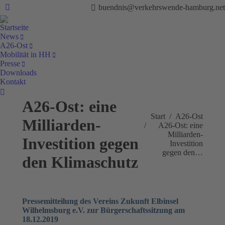
buendnis@verkehrswende-hamburg.net
Facebook
Startseite
News
A26-Ost
Mobilität in HH
Presse
Downloads
Kontakt
Search:
A26-Ost: eine
Sie befinden sich hier:
Start
A26-Ost
Milliarden-
A26-Ost: eine
Milliarden-
Investition gegen
Investition
gegen den…
den Klimaschutz
Pressemitteilung des Vereins Zukunft Elbinsel
Wilhelmsburg e.V. zur Bürgerschaftssitzung am
18.12.2019