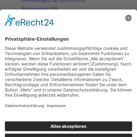
Einwendungen zur A26-Ost
(10)
Hafenpassage
(10)
Hafenquerspange
(20)
Haupt-Hafenroute Hamburg
(3)
Köhlbrandbrücke
(10)
Linienbestimmung A26
(4)
Öffentlicher Verkehr
(1)
Planfeststellungsverfahren A26-Ost
(16)
U4
(1)
Veddel-Tunnel
(1)
Verkehrswende Hamburg
(5)