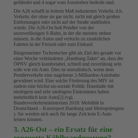
gefährdet und 4 sogar vom Aussterben bedroht sind.
Die A26 schafft in hohem Maß induzierten Verkehr, d.h.
Verkehr, der ohne sie gar nicht, nicht mit gleich großen
Entfernungen oder nicht auf der Straße stattfinden
würde. Die A26-Ost holt Pendler von der
unzuverlässigen S-Bahn, in der die meisten stehen
müssen, in die Autos und verlockt zu zusätzlichen
Fahrten in der Freizeit oder zum Einkauf.
Bürgermeister Tschentscher gibt als Ziel des gerade vor
einer Woche verkündeten „Hamburg-Takts“ an, dass der
ÖPNV gleich komfortabel, schnell und zuverlässig sein
solle wie ein Auto. Dies ist unrealistisch, wenn dem
Pendlerverkehr eine nagelneue 2-Milliarden-Autobahn
gewidmet wird. Eine solche Förderung des MIV ist
zudem eine höchst un-soziale Politik: Haushalte mit
niedrigem und sehr niedrigem Einkommen haben
mehrheitlich kein Auto[2] (vgl.
Bundesverkehrsministerium 2018: Mobilität in
Deutschland – Kurzreport Hamburg und Metropolregion
). Sie werden sich auch für lange Zeit kein E-Auto
leisten können.
3. A26-Ost – ein Ersatz für eine
erneuerte Köhlbrandquerung?