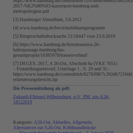
https://www.hamburg.de/contentblob/11914848/66802cb6f20f2
2017-%E2%80%93-kurzreport-hamburg-und-
metropolregion.pdf
[3] Hamburger Abendblatt, 3.6.2012
[4] www.hamburg.de/bwvi/mobilitaetsprogramm
[5] Bürgerschaftsdrucksache 21/18447 vom 23.9.2019
[6] https://www.hamburg.de/fernstrassen/a-26-
hafenpassage-hamburg/das-
gesamtprojekt/10385978/trassenverlauf/
[7] DEGES, 2017, A 26-Ost, Abschnitt 6a (VKE 7051)
– Feststellungsentwurf, Unterlage 1 , S. 29 und 31–
https://www.hamburg.de/contentblob/8276398/7c392db7210dd
erlaeuterungsbericht.zip
Die Pressemitteilung als pdf:
Zukunft-Elbinsel-Wilhemsburg_e-V_PM_zur-A26-
18122019
Kategorie:
A26-Ost
,
Aktuelles
,
Allgemein
,
Alternativen zur A26-Ost
,
Köhlbrandbrücke
Von
verkehrswende-hamburg.net
3. Januar 2020