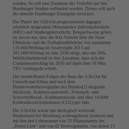
werden. So soll eine Zunahme des Verkehrs auf den
Hamburger Straßen verhindert werden. Dieses will auch
der aktuelle Hamburger Klimaplan erreichen.
Die Planer der A26-Ost prognostizieren dagegen
erheblich steigendem Motorisierten Individualverkehr
(MIV) und Straßengüterverkehr. Beispielsweise gehen
sie davon aus, dass der Kfz-Verkehr über die Neue
Elbbrücke und die Freihafenelbbrücke von zusammen
135.000/Werktag im Analysejahr 2013 auf
181.000/Werktag im Jahr 2030 steigt, also um 34%.
Wirklichkeitsfremd ist ihre Annahme, dass sich der
Containerumschlag bis 2030 auf dann über 18 Mio.
TEU verdoppeln würde.
Die unmittelbaren Folgen des Baus der A26-Ost für
Umwelt und Klima sind nach dem
Bundesverkehrswegeplan des Bundes[1] steigende
Stickoxid-, Kohlenwasserstoff-, Feinstaub- und
Schwefeldioxid-, Kohlenmonoxid- und über 10.000t
Kohlendioxid-Emissionen (CO2) pro Jahr.
Die A26-Ost würde das ökologisch wertvolle
Niedermoor bei Moorburg weitestgehend zerstören und
mit ihm den Lebensraum von 53 Pflanzenarten der
„Roten Liste“ und von 82 Brutvogelarten, von denen 15