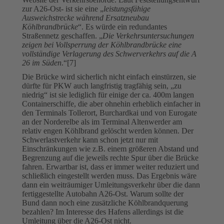
zur A26-Ost- ist sie eine „
leistungsfähige
Ausweichstrecke während Ersatzneubau
Köhlbrandbrücke
“. Es würde ein redundantes
Straßennetz geschaffen. „
Die Verkehrsuntersuchungen
zeigen bei Vollsperrung der Köhlbrandbrücke eine
vollständige Verlagerung des Schwerverkehrs auf die A
26 im Süden
.“[7]
Die Brücke wird sicherlich nicht einfach einstürzen, sie
dürfte für PKW auch langfristig tragfähig sein, „zu
niedrig“ ist sie lediglich für einige der ca. 400m langen
Containerschiffe, die aber ohnehin erheblich einfacher in
den Terminals Tollerort, Burchardkai und von Eurogate
an der Norderelbe als im Terminal Altenwerder am
relativ engen Köhlbrand gelöscht werden können. Der
Schwerlastverkehr kann schon jetzt nur mit
Einschränkungen wie z.B. einem größeren Abstand und
Begrenzung auf die jeweils rechte Spur über die Brücke
fahren. Erwartbar ist, dass er immer weiter reduziert und
schließlich eingestellt werden muss. Das Ergebnis wäre
dann ein weiträumiger Umleitungsverkehr über die dann
fertiggestellte Autobahn A26-Ost. Warum sollte der
Bund dann noch eine zusätzliche Köhlbrandquerung
bezahlen? Im Interesse des Hafens allerdings ist die
Umleitung über die A26-Ost nicht.