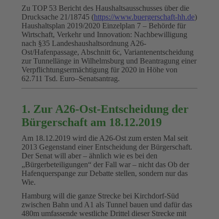
Zu TOP 53 Bericht des Haushaltsausschusses über die
Drucksache 21/18745 (
https://www.buergerschaft-hh.de
)
Haushaltsplan 2019/2020 Einzelplan 7 – Behörde für
Wirtschaft, Verkehr und Innovation: Nachbewilligung
nach §35 Landeshaushaltsordnung A26-
Ost/Hafenpassage, Abschnitt 6c, Variantenentscheidung
zur Tunnellänge in Wilhelmsburg und Beantragung einer
Verpflichtungsermächtigung für 2020 in Höhe von
62.711 Tsd. Euro–Senatsantrag.
1. Zur A26-Ost-Entscheidung der
Bürgerschaft am 18.12.2019
Am 18.12.2019 wird die A26-Ost zum ersten Mal seit
2013 Gegenstand einer Entscheidung der Bürgerschaft.
Der Senat will aber – ähnlich wie es bei den
„Bürgerbeteiligungen“ der Fall war – nicht das Ob der
Hafenquerspange zur Debatte stellen, sondern nur das
Wie.
Hamburg will die ganze Strecke bei Kirchdorf-Süd
zwischen Bahn und A1 als Tunnel bauen und dafür das
480m umfassende westliche Drittel dieser Strecke mit