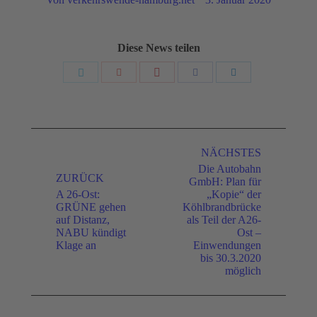
Diese News teilen
Share
Share
Share
Share
Share
with
with
with
with
with
Pinterest
Twitter
Google+
Facebook
LinkedIn
Kommentarnavigation
NÄCHSTES
Die Autobahn
ZURÜCK
GmbH: Plan für
A 26-Ost:
„Kopie“ der
GRÜNE gehen
Köhlbrandbrücke
Vorheriger
Nächster
auf Distanz,
als Teil der A26-
Beitrag:
Beitrag:
NABU kündigt
Ost –
Klage an
Einwendungen
bis 30.3.2020
möglich