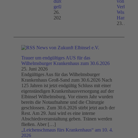
durch A26-Ost
von
gefährdet?
Verkehrsmi
26. November
Wissing in
2022
Hamburg
23. April 
News von Zukunft Elbinsel e.V.
Trauer um endgültiges AUS für das
Wilhelmsburger Krankenhaus zum 30.6.2026
25. Juni 2026
Endgültiges Aus für das Wilhelmsburger
Krankenhaus Groß-Sand zum 30.6.2026 Nach
125 Jahren ist jetzt endgültig Schluss mit einer
eigenständigen Krankenhausversorgung auf der
Elbinsel Wilhelmsburg. Vor einem Jahr wurden
bereits die Notaufnahme und die Chirurgie
geschlossen. Zum 30.6.2026 stirbt jetzt auch der
Rest. Am 29. Juni wird es eine interne
Abschiedsveranstaltung geben. Tränen werden
fließen. Aber […]
„Leichenschmaus fürs Krankenhaus“ am 10. 4.
2026