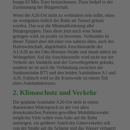
knapp 63 Mio. Euro bezuschussen. Dazu bedarf es der
Zustimmung der Bürgerschaft.
Wenn die A26-Ost nicht zu verhindern sein sollte, muss
sie wenigstens östlich der Bahn als Tunnel gebaut
werden. Das war die Minimalforderung aller
Bürgergruppen. Dass diese jetzt auch vom Senat
getragen wird, ist positiv zu bewerten. Verbunden ist
dieser Tunnel aber mit einer von nahezu allen, auch der
Hafenwirtschaft, abgelehnten Anschlussstelle der
A1/A26 an der Otto-Brenner-Straße und damit mitten im
Wohngebiet. Auf die Anschlussstelle wird nicht nur der
Verkehr des Stadtteils und der Gewerbegebiete gelenkt,
sondern sie ist auch die Verbindung zwischen der
Stadtautobahn B75 und den beiden Autobahnen A1 und
A26. Faktisch wird so die Kornweide zu einem Teil
eines Autobahnkreuzes.
2. Klimaschutz und Verkehr
Die geplante Autobahn A26-Ost steht in einem
diametralen Widerspruch zu der von allen
demokratischen Parteien gewollten Mobilitätswende:
möglichst Viele sollen vom Auto auf die Bahn
umsteigen, ein größerer Anteil des Güterverkehrs soll
von der Straße auf die Schiene und das Wasser verlagert