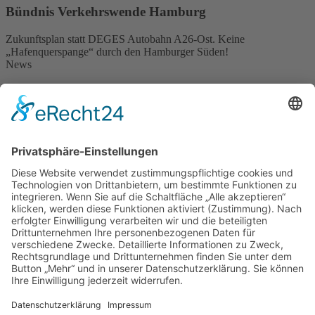
Bündnis Verkehrswende Hamburg
Zukunftsplan statt DEGES Autobahn A26-Ost. Keine
„Hafenquerspange“ durch den Hamburger Süden!
News
green breakfast – Impressionen vom 27.April 2024 in St.
Georg
13. Mai 2024
22.April 2023: Sonniges „Breakfast in Green“ auf der Langen
Reihe
23. April 2023
Der Verzicht auf die A 26 Ost ist zentrale Forderung der
Hamburger Klimaschutzbewegung
10. März 2023
News von Zukunft Elbinsel e.V.
Trauer um endgültiges AUS für das Wilhelmsburger
Krankenhaus zum 30.6.2026
25. Juni 2026
„Leichenschmaus fürs Krankenhaus“ am 10. 4. 2026
14.
April 2026
Erzbistum Hamburg beschliesst endgültiges Aus für
Krankenhaus Groß-Sand
22. März 2026
Neuer Flyer – Zukunft Elbinsel Wilhelmsburg stellt sich vor