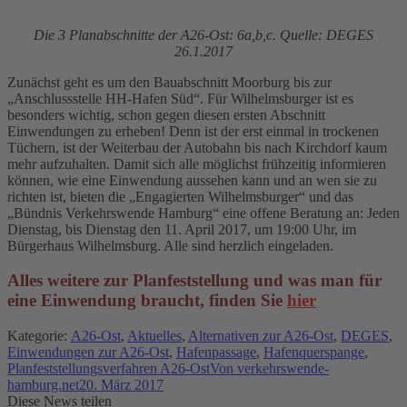
Die 3 Planabschnitte der A26-Ost: 6a,b,c. Quelle: DEGES
26.1.2017
Zunächst geht es um den Bauabschnitt Moorburg bis zur
„Anschlussstelle HH-Hafen Süd“. Für Wilhelmsburger ist es
besonders wichtig, schon gegen diesen ersten Abschnitt
Einwendungen zu erheben! Denn ist der erst einmal in trockenen
Tüchern, ist der Weiterbau der Autobahn bis nach Kirchdorf kaum
mehr aufzuhalten. Damit sich alle möglichst frühzeitig informieren
können, wie eine Einwendung aussehen kann und an wen sie zu
richten ist, bieten die „Engagierten Wilhelmsburger“ und das
„Bündnis Verkehrswende Hamburg“ eine offene Beratung an: Jeden
Dienstag, bis Dienstag den 11. April 2017, um 19:00 Uhr, im
Bürgerhaus Wilhelmsburg. Alle sind herzlich eingeladen.
Alles weitere zur Planfeststellung und was man für
eine Einwendung braucht, finden Sie
hier
Kategorie:
A26-Ost
,
Aktuelles
,
Alternativen zur A26-Ost
,
DEGES
,
Einwendungen zur A26-Ost
,
Hafenpassage
,
Hafenquerspange
,
Planfeststellungsverfahren A26-Ost
Von
verkehrswende-
hamburg.net
20. März 2017
Diese News teilen