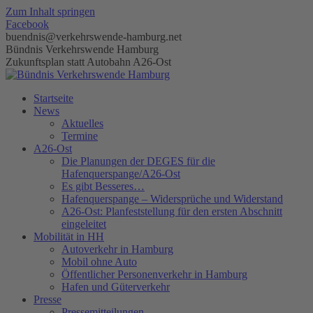
Zum Inhalt springen
Facebook
buendnis@verkehrswende-hamburg.net
Bündnis Verkehrswende Hamburg
Zukunftsplan statt Autobahn A26-Ost
Startseite
News
Aktuelles
Termine
A26-Ost
Die Planungen der DEGES für die
Hafenquerspange/A26-Ost
Es gibt Besseres…
Hafenquerspange – Widersprüche und Widerstand
A26-Ost: Planfeststellung für den ersten Abschnitt
eingeleitet
Mobilität in HH
Autoverkehr in Hamburg
Mobil ohne Auto
Öffentlicher Personenverkehr in Hamburg
Hafen und Güterverkehr
Presse
Pressemitteilungen