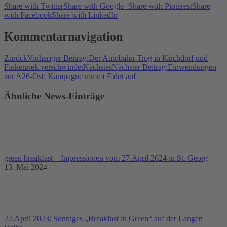
Share with Twitter
Share with Google+
Share with Pinterest
Share
with Facebook
Share with LinkedIn
Kommentarnavigation
Zurück
Vorheriger Beitrag:
Der Autobahn-Trog in Kirchdorf und
Finkenriek verschwindet
Nächstes
Nächster Beitrag:
Einwendungen
zur A26-Ost: Kampagne nimmt Fahrt auf
Ähnliche News-Einträge
green breakfast – Impressionen vom 27.April 2024 in St. Georg
13. Mai 2024
22.April 2023: Sonniges „Breakfast in Green“ auf der Langen