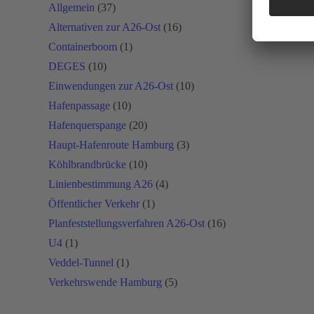
Allgemein
(37)
Alternativen zur A26-Ost
(16)
Containerboom
(1)
DEGES
(10)
Einwendungen zur A26-Ost
(10)
Hafenpassage
(10)
Hafenquerspange
(20)
Haupt-Hafenroute Hamburg
(3)
Köhlbrandbrücke
(10)
Linienbestimmung A26
(4)
Öffentlicher Verkehr
(1)
Planfeststellungsverfahren A26-Ost
(16)
U4
(1)
Veddel-Tunnel
(1)
Verkehrswende Hamburg
(5)