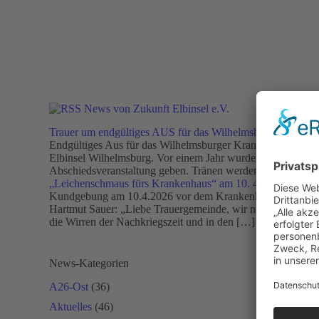
News von Zukunft Elbinsel e.V.
Trauer um endgültiges AUS für das Wilhelmsburger Krank
Endgültiges Aus für das Wilhelmsburger Krankenhaus Groß-
Elbinsel Wilhelmsburg. Vor einem Jahr wurden bereits die N
Abschiedsveranstaltung geben. Tränen werden fließen. Abe
„Leichenschmaus fürs Krankenhaus“ am 10. 4. 2026
14. Ap
Kundgebung am 10.4.2026 vor dem Krankenhaus Groß-Sand 
Hartmut Sauer: „Liebe Trauergemeinde, wir nehmen heute A
die Wirren der Nachkriegszeit und in den […]
News-Kategorien
A26-Ost
(36)
Aktuelles
(46)