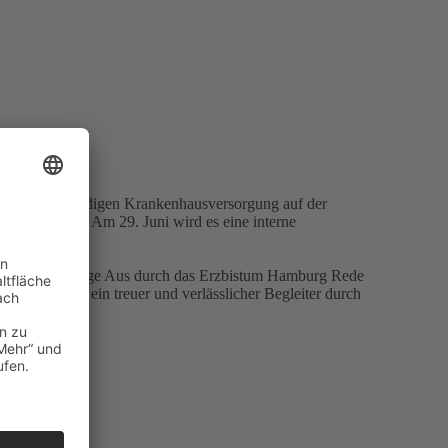
einer eigenständigen Krankenhausversorgung auf der
uch der Rest. Am 29. Juni wird es eine interne
 das endgültige Aus durch das Erzbistum Hamburg Rede
ankenhaus ein treuer und verlässlicher Begleiter durch