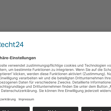
enhaus zum 30.6.2026
25. Juni 2026
Sand zum 30.6.2026 Nach 125 Jahren ist jetzt endgültig Schluss mit 
otaufnahme und die Chirurgie geschlossen. Zum 30.6.2026 stirbt jetzt a
r […]
ril 2026
„Leichenschmaus fürs Krankenhaus“ aus Anlass des Beschlusses für
bschied von unserem Krankenhaus Groß Sand. Seit 1950 war uns das Kr