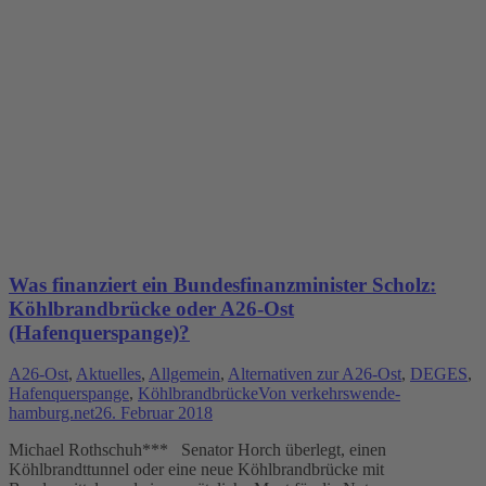
Was finanziert ein Bundesfinanzminister Scholz:
Köhlbrandbrücke oder A26-Ost
(Hafenquerspange)?
A26-Ost
,
Aktuelles
,
Allgemein
,
Alternativen zur A26-Ost
,
DEGES
,
Hafenquerspange
,
Köhlbrandbrücke
Von
verkehrswende-
hamburg.net
26. Februar 2018
Michael Rothschuh*** Senator Horch überlegt, einen
Köhlbrandttunnel oder eine neue Köhlbrandbrücke mit