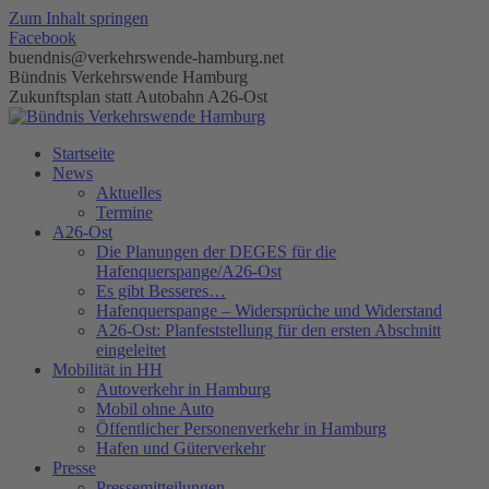
Zum Inhalt springen
Facebook
buendnis@verkehrswende-hamburg.net
Bündnis Verkehrswende Hamburg
Zukunftsplan statt Autobahn A26-Ost
Startseite
News
Aktuelles
Termine
A26-Ost
Die Planungen der DEGES für die
Hafenquerspange/A26-Ost
Es gibt Besseres…
Hafenquerspange – Widersprüche und Widerstand
A26-Ost: Planfeststellung für den ersten Abschnitt
eingeleitet
Mobilität in HH
Autoverkehr in Hamburg
Mobil ohne Auto
Öffentlicher Personenverkehr in Hamburg
Hafen und Güterverkehr
Presse
Pressemitteilungen