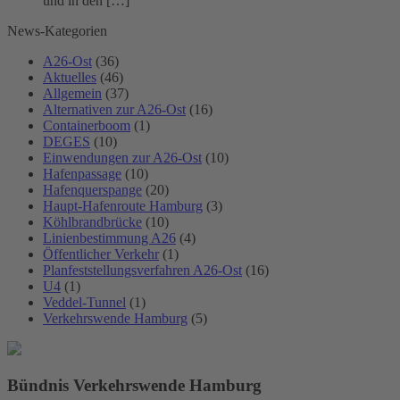
und in den […]
News-Kategorien
A26-Ost
(36)
Aktuelles
(46)
Allgemein
(37)
Alternativen zur A26-Ost
(16)
Containerboom
(1)
DEGES
(10)
Einwendungen zur A26-Ost
(10)
Hafenpassage
(10)
Hafenquerspange
(20)
Haupt-Hafenroute Hamburg
(3)
Köhlbrandbrücke
(10)
Linienbestimmung A26
(4)
Öffentlicher Verkehr
(1)
Planfeststellungsverfahren A26-Ost
(16)
U4
(1)
Veddel-Tunnel
(1)
Verkehrswende Hamburg
(5)
Bündnis Verkehrswende Hamburg