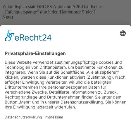
Zukunftsplan statt DEGES Autobahn A26-Ost. Keine
„Hafenquerspange“ durch den Hamburger Süden!
News
green breakfast – Impressionen vom 27.April 2024 in St.
Georg
13. Mai 2024
22.April 2023: Sonniges „Breakfast in Green“ auf der Langen
Reihe
23. April 2023
Der Verzicht auf die A 26 Ost ist zentrale Forderung der
Hamburger Klimaschutzbewegung
10. März 2023
News von Zukunft Elbinsel e.V.
Trauer um endgültiges AUS für das Wilhelmsburger
Krankenhaus zum 30.6.2026
25. Juni 2026
„Leichenschmaus fürs Krankenhaus“ am 10. 4. 2026
14.
April 2026
Erzbistum Hamburg beschliesst endgültiges Aus für
Krankenhaus Groß-Sand
22. März 2026
Neuer Flyer – Zukunft Elbinsel Wilhelmsburg stellt sich vor
11. Februar 2026