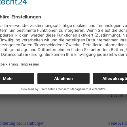
Share
Share
Share
Share
Share
with
with
with
with
with
Pinterest
Twitter
Google+
Facebook
LinkedIn
Nächster
I
Beitrag:
Ähnliche News-Einträge
il 2024 in St. Georg
22.April 2
23. April 
 Forderung der Hamburger
Neue A1-Br