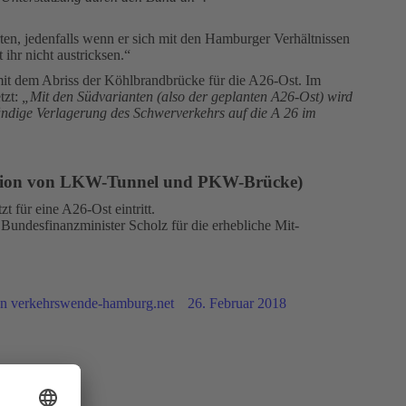
en, jedenfalls wenn er sich mit den Hamburger Verhältnissen
ihr nicht austricksen.“
it dem Abriss der Köhlbrandbrücke für die A26-Ost. Im
tzt:
„Mit den Südvarianten (also der geplanten A26-Ost) wird
ändige Verlagerung des Schwerverkehrs auf die A 26 im
ation von LKW-Tunnel und PKW-Brücke)
t für eine A26-Ost eintritt.
Bundesfinanzminister Scholz für die erhebliche Mit-
on
verkehrswende-hamburg.net
26. Februar 2018