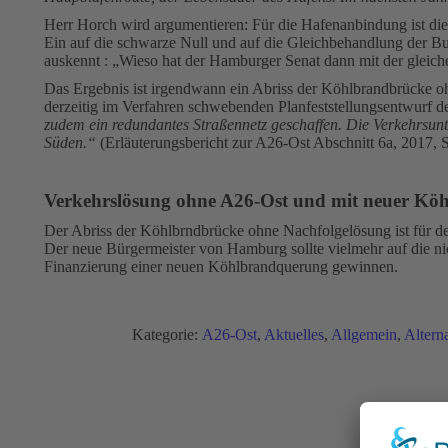
Herr Horch wird argumentieren: Für die Hafenanbindung ist d
Ein auf die schwarze Null und auf die Gleichbehandlung der Bu
auskennt : „Wieso hat der Hamburger Senat dann mit der gleiche
Das Ergebnis ist irgendwann ein Abriss der Köhlbrandbrücke o
derzeitig im Verfahren schwebenden Planfeststellungsentwurf 
zudem ein redundantes Straßennetz geschaffen. Die Verkehrsun
Süden.“
(Erläuterungsbericht zur A26-Ost Abschnitt 6a, 2017, 
Verkehrslösung ohne A26-Ost und mit neuer K
Der Abriss der Köhlbrndbrücke ohne Nachfolgelösung ist für den H
Der neue Bürgermeister von Hamburg sollte vielmehr auf die ni
Finanzierung einer neuen Köhlbrandquerung gewinnen.
Kategorie:
A26-Ost
,
Aktuelles
,
Allgemein
,
Altern