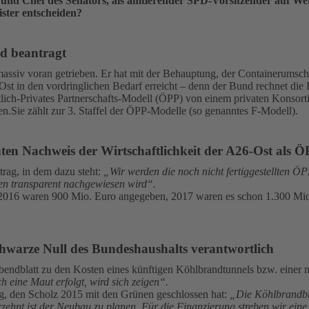
 und Chef des Senators, als amtierender SPD-Vorsitzender auf We
ister entscheiden?
d beantragt
ssiv voran getrieben. Er hat mit der Behauptung, der Containerumschl
Ost in den vordringlichen Bedarf erreicht – denn der Bund rechnet di
ch-Privates Partnerschafts-Modell (ÖPP) von einem privaten Konsortiu
Sie zählt zur 3. Staffel der ÖPP-Modelle (so genanntes F-Modell).
nten Nachweis der Wirtschaftlichkeit der A26-Ost als 
rag, in dem dazu steht:
„Wir werden die noch nicht fertiggestellten ÖPP 
en transparent nachgewiesen wird“.
. 2016 waren 900 Mio. Euro angegeben, 2017 waren es schon 1.300 Mio
schwarze Null des Bundeshaushalts verantwortlich
ndblatt zu den Kosten eines künftigen Köhlbrandtunnels bzw. einer
 eine Maut erfolgt, wird sich zeigen“.
ag, den Scholz 2015 mit den Grünen geschlossen hat:
„Die Köhlbrandbrü
zehnt ist der Neubau zu planen. Für die Finanzierung streben wir ein