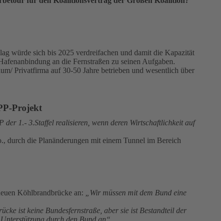
rbetour für den Koalitionsvertrag der Großen Koalition?
ag würde sich bis 2025 verdreifachen und damit die Kapazität
e Hafenanbindung an die Fernstraßen zu seinen Aufgaben.
m/ Privatfirma auf 30-50 Jahre betrieben und wesentlich über
ÖPP-Projekt
der 1.- 3.Staffel realisieren, wenn deren Wirtschaftlichkeit auf
., durch die Planänderungen mit einem Tunnel im Bereich
 neuen Köhlbrandbrücke an:
„Wir müssen mit dem Bund eine
cke ist keine Bundesfernstraße, aber sie ist Bestandteil der
e Unterstützung durch den Bund an“.