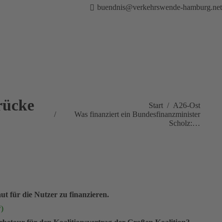
buendnis@verkehrswende-hamburg.net
rücke
Sie befinden sich hier:
Start
A26-Ost
Was finanziert ein Bundesfinanzminister
Scholz:…
t für die Nutzer zu finanzieren.
)