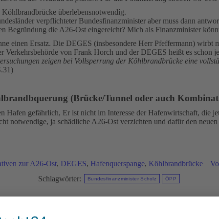
ie Köhlbrandbrücke überlebensnotwendíg.
ndesländer verpflichteter Bundesfinanzminister aber muss dann antwort
n Begründung die A26-Ost eingereicht? Mich als Finanzminister könnt 
hne einen Ersatz. Die DEGES (insbesondere Herr Pfeffermann) wirbt m
der Verkehrsbehörde von Frank Horch und der DEGES heißt es schon je
tersuchungen zeigen bei Vollsperrung der Köhlbrandbrücke eine vollst
S.31)
öhlbrandbquerung (Brücke/Tunnel oder auch Kombin
afen gefährlich, Er ist nicht im Interesse der Hafenwirtschaft, die jetz
cht notwendige, ja schädliche A26-Ost verzichten und dafür den neuen 
ativen zur A26-Ost
,
DEGES
,
Hafenquerspange
,
Köhlbrandbrücke
V
Schlagwörter:
Bundesfinanzminister Scholz
ÖPP
Diese News teilen