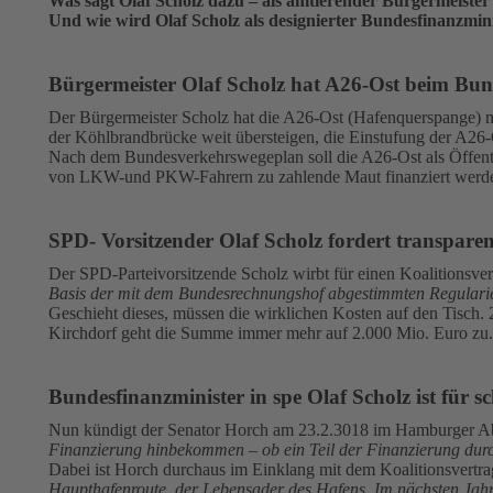
Was sagt Olaf Scholz dazu – als amtierender Bürgermeister
Und wie wird Olaf Scholz als designierter Bundesfinanzmin
Bürgermeister Olaf Scholz hat A26-Ost beim Bun
Der Bürgermeister Scholz hat die A26-Ost (Hafenquerspange) ma
der Köhlbrandbrücke weit übersteigen, die Einstufung der A26-
Nach dem Bundesverkehrswegeplan soll die A26-Ost als Öffentli
von LKW-und PKW-Fahrern zu zahlende Maut finanziert werden.
SPD- Vorsitzender Olaf Scholz fordert transpare
Der SPD-Parteivorsitzende Scholz wirbt für einen Koalitionsvert
Basis der mit dem Bundesrechnungshof abgestimmten Regulari
Geschieht dieses, müssen die wirklichen Kosten auf den Tisch
Kirchdorf geht die Summe immer mehr auf 2.000 Mio. Euro zu.
Bundesfinanzminister in spe Olaf Scholz ist für 
Nun kündigt der Senator Horch am 23.2.3018 im Hamburger Abe
Finanzierung hinbekommen – ob ein Teil der Finanzierung durch
Dabei ist Horch durchaus im Einklang mit dem Koalitionsvertr
Haupthafenroute, der Lebensader des Hafens. Im nächsten Jahr