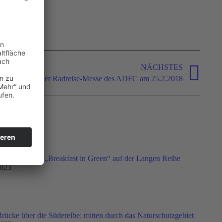
NÄCHSTES
nfo-Stand bei der Radreise-Messe des ADFC am 25.2.2018
023: Sonniges „Breakfast in Green“ auf der Langen Reihe
2023
ücke über die Süderelbe: mitten durch das Naturschutzgebiet